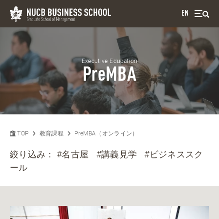
EN
Executive Education
PreMBA
TOP
教育課程
PreMBA（オンライン）
絞り込み：
#名古屋
#講義見学
#ビジネススク
ール