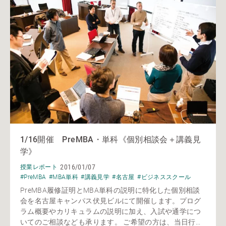
1/16開催 PreMBA・単科《個別相談会＋講義見
学》
2016/01/07
授業レポート
#PreMBA
#MBA単科
#講義見学
#名古屋
#ビジネススクール
PreMBA履修証明とMBA単科の説明に特化した個別相談
会を名古屋キャンパス伏見ビルにて開催します。プログ
ラム概要やカリキュラムの説明に加え、入試や通学につ
いてのご相談なども承ります。 ご希望の方は、当日行...