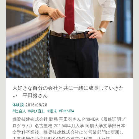
大好きな自分の会社と共に一緒に成長していきた
い 平田努さん
2016/08/28
体験談
#社会人
#学び直し
#週末
#PreMBA
橋梁技建株式会社 勤務 平田努さん PreMBA《履修証明プ
ログラム》名古屋校 2016年4月入学 同朋大学文学部日本
文学科卒業後、橋梁技建株式会社にて営業部門に所属し
工事現場の受注活動や物件の運営に従事。また採...