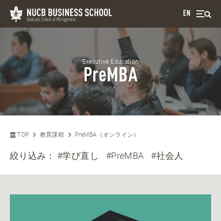
EN
Executive Education
PreMBA
TOP
教育課程
PreMBA（オンライン）
絞り込み：
#学び直し
#PreMBA
#社会人