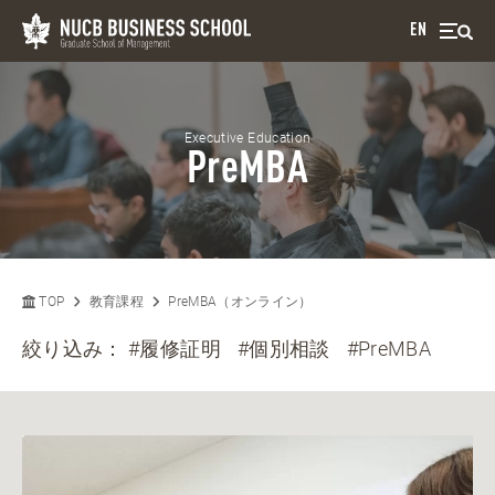
EN
Executive Education
PreMBA
TOP
教育課程
PreMBA（オンライン）
絞り込み：
#履修証明
#個別相談
#PreMBA