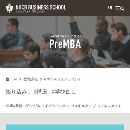
EN
Executive Education
PreMBA
TOP
教育課程
PreMBA（オンライン）
絞り込み：
#講座
#学び直し
#MBA基礎
#PreMBA
#イノベーション
#スキルアップ
#マネジメント