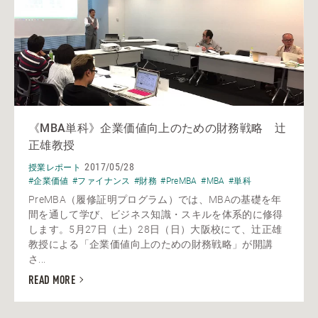
《MBA単科》企業価値向上のための財務戦略 辻
正雄教授
2017/05/28
授業レポート
#企業価値
#ファイナンス
#財務
#PreMBA
#MBA
#単科
PreMBA（履修証明プログラム）では、MBAの基礎を年
間を通して学び、ビジネス知識・スキルを体系的に修得
します。5月27日（土）28日（日）大阪校にて、辻正雄
教授による「企業価値向上のための財務戦略」が開講
さ...
READ MORE