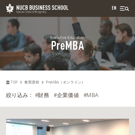
EN
Executive Education
PreMBA
TOP
教育課程
PreMBA（オンライン）
絞り込み：
#財務
#企業価値
#MBA