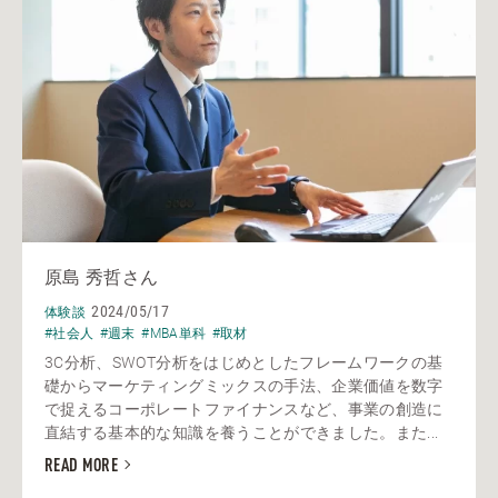
原島 秀哲さん
2024/05/17
体験談
#社会人
#週末
#MBA単科
#取材
3C分析、SWOT分析をはじめとしたフレームワークの基
礎からマーケティングミックスの手法、企業価値を数字
で捉えるコーポレートファイナンスなど、事業の創造に
直結する基本的な知識を養うことができました。また...
READ MORE