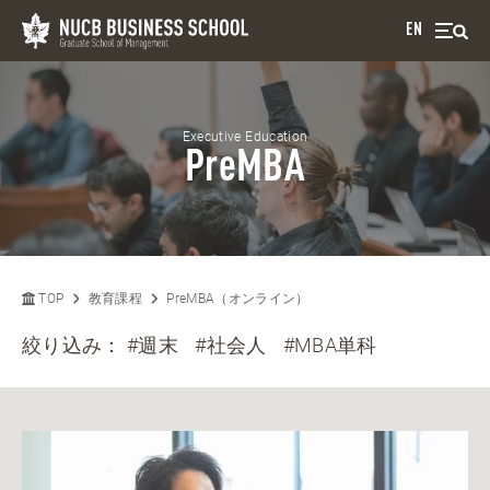
EN
Executive Education
PreMBA
TOP
教育課程
PreMBA（オンライン）
絞り込み：
#週末
#社会人
#MBA単科