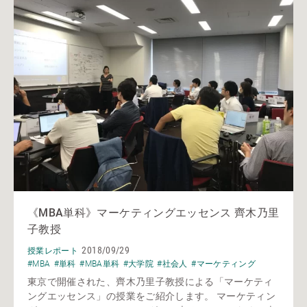
《MBA単科》マーケティングエッセンス 齊木乃里
子教授
2018/09/29
授業レポート
#MBA
#単科
#MBA単科
#大学院
#社会人
#マーケティング
東京で開催された、齊木乃里子教授による「マーケティ
ングエッセンス」の授業をご紹介します。 マーケティン