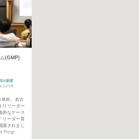
(GMP)
MBA基礎
ャンパス
A単科。名古
よりリーダー
格的なケース
「リーダー育
開講されまし
Progr...