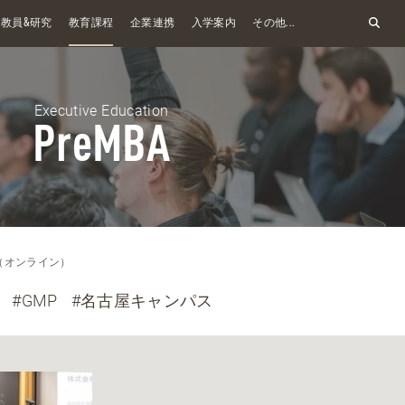
&
教員
研究
教育課程
企業連携
入学案内
その他...
Executive Education
PreMBA
A（オンライン）
#GMP
#名古屋キャンパス