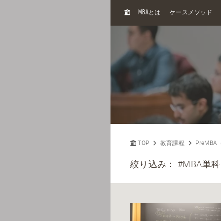
H
MBA
とは
ケースメソッド
O
M
E
TOP
教育課程
PreMB
絞り込み：
#MBA単科