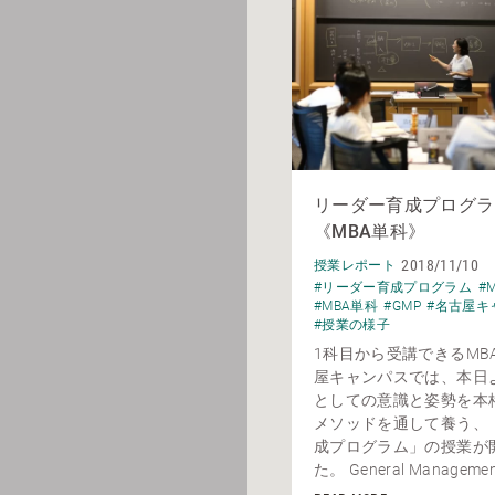
リーダー育成プログラム
《MBA単科》
2018/11/10
授業レポート
#リーダー育成プログラム
#
#MBA単科
#GMP
#名古屋キ
#授業の様子
1科目から受講できるMB
屋キャンパスでは、本日
としての意識と姿勢を本
メソッドを通して養う、
成プログラム」の授業が
た。 General Management 