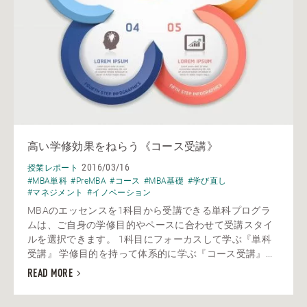
高い学修効果をねらう《コース受講》
2016/03/16
授業レポート
#MBA単科
#PreMBA
#コース
#MBA基礎
#学び直し
#マネジメント
#イノベーション
MBAのエッセンスを1科目から受講できる単科プログラ
ムは、ご自身の学修目的やペースに合わせて受講スタイ
ルを選択できます。 1科目にフォーカスして学ぶ『単科
受講』 学修目的を持って体系的に学ぶ『コース受講』...
READ MORE