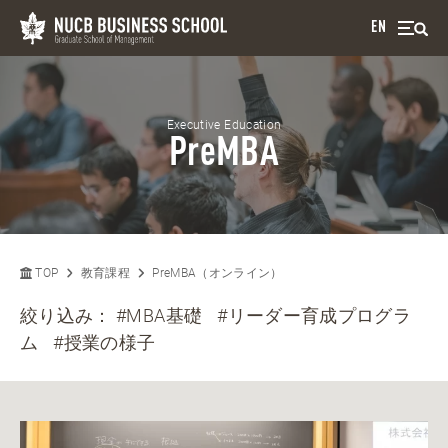
EN
Executive Education
PreMBA
TOP
教育課程
PreMBA（オンライン）
絞り込み：
#MBA基礎
#リーダー育成プログラ
ム
#授業の様子