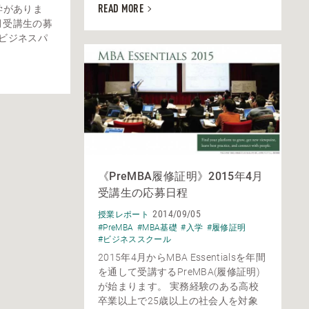
学がありま
READ MORE
9月受講生の募
いビジネスパ
《PreMBA履修証明》2015年4月
受講生の応募日程
2014/09/05
授業レポート
#PreMBA
#MBA基礎
#入学
#履修証明
#ビジネススクール
2015年4月からMBA Essentialsを年間
を通して受講するPreMBA(履修証明)
が始まります。 実務経験のある高校
卒業以上で25歳以上の社会人を対象