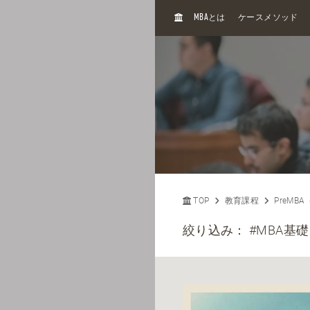
H
MBA
とは
ケースメソッド
O
M
E
TOP
教育課程
PreMB
絞り込み：
#MBA基礎