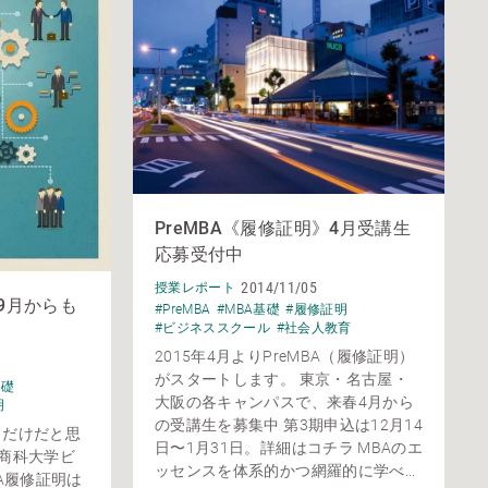
PreMBA《履修証明》4月受講生
応募受付中
2014/11/05
授業レポート
》9月からも
#PreMBA
#MBA基礎
#履修証明
#ビジネススクール
#社会人教育
2015年4月よりPreMBA（履修証明）
がスタートします。 東京・名古屋・
基礎
大阪の各キャンパスで、来春4月から
明
の受講生を募集中 第3期申込は12月14
月だけだと思
日〜1月31日。詳細はコチラ MBAのエ
屋商科大学ビ
ッセンスを体系的かつ網羅的に学べ...
A履修証明は