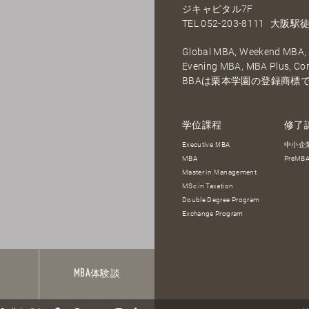
ジキャピタル7F
TEL
052-203-8111
大阪駅徒
Global MBA, Weekend MBA, F
Evening MBA, MBA Plus, C
BBAは栗本学園の登録商標
学位課程
修了
Executive MBA
中小企
MBA
PreM
Master in Management
MSc in Taxation
Double Degree Program
Exchange Program
報
MBA
体験談