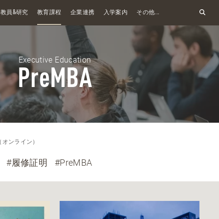
&
教員
研究
教育課程
企業連携
入学案内
その他...
Executive Education
PreMBA
A（オンライン）
#履修証明
#PreMBA