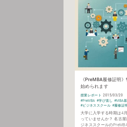
《PreMBA履修証明
始められます
2015/03/20
授業レポート
#PreMBA
#学び直し
#MBA
#ビジネススクール
#履修証
大学に入学する時期は4
っていませんか？ 名古
ジネススクールのPreMB