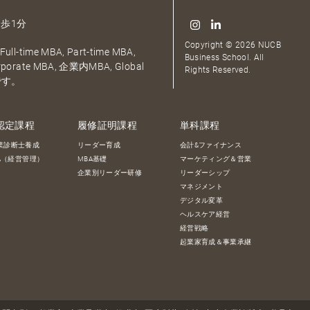
歩1分
Copyright © 2026 NUCB
ull-time MBA, Part-time MBA,
Business School. All
orporate MBA, 企業内MBA, Global
Rights Reserved.
です。
認定課程
履修証明課程
単科課程
業診断士養成
リーダー育成
会計&ファイナンス
BA（経営管理）
MBA基礎
マーケティング＆営業
企業別リーダー研修
リーダーシップ
マネジメント
デジタル変革
ヘルスケア経営
経営戦略
起業家育成＆事業承継