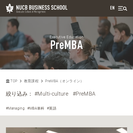
EN
Executive Education
PreMBA
TOP
教育課程
PreMBA（オンライン）
絞り込み：
#Multi-culture
#PreMBA
#Managing
#MBA単科
#英語