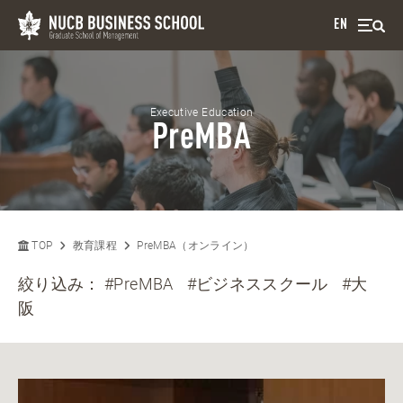
EN
Executive Education
PreMBA
TOP
教育課程
PreMBA（オンライン）
絞り込み：
#PreMBA
#ビジネススクール
#大
阪