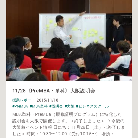
11/28《PreMBA・単科》大阪説明会
2015/11/18
授業レポート
#PreMBA
#MBA単科
#説明会
#大阪
#ビジネススクール
MBA単科・PreMBa（履修証明プログラム）に特化した
説明会を大阪で開催します。＜終了しました＞ → 今後の
大阪校イベント情報 日にち：11月28日（土）＜終了しま
した＞ 時間：10:30〜12:00（受付10:15〜） 場所：...