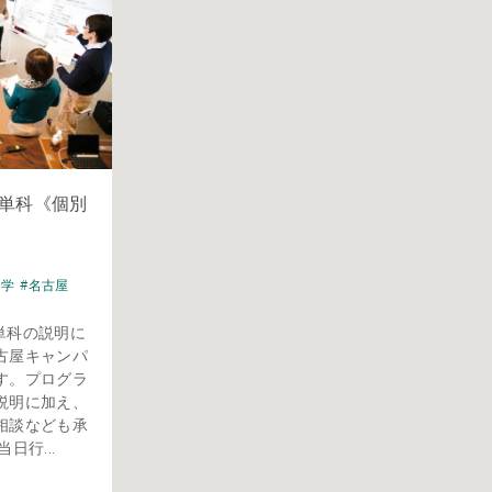
A・単科《個別
見学
#名古屋
A単科の説明に
古屋キャンパ
す。プログラ
説明に加え、
相談なども承
日行...