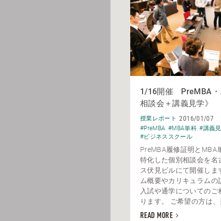
1/16開催 PreMB
相談会＋講義見学》
2016/01/07
授業レポート
#PreMBA
#MBA単科
#講義
#ビジネススクール
PreMBA履修証明とMB
特化した個別相談会を名
ス伏見ビルにて開催しま
ム概要やカリキュラムの
入試や通学についてのご
ります。 ご希望の方は、当
READ MORE