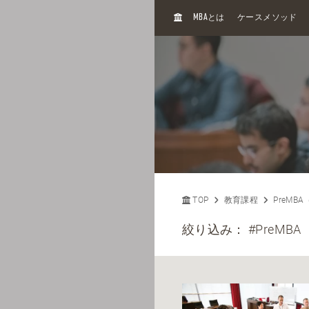
H
MBA
とは
ケースメソッド
O
M
E
TOP
教育課程
PreMB
絞り込み：
#PreMBA