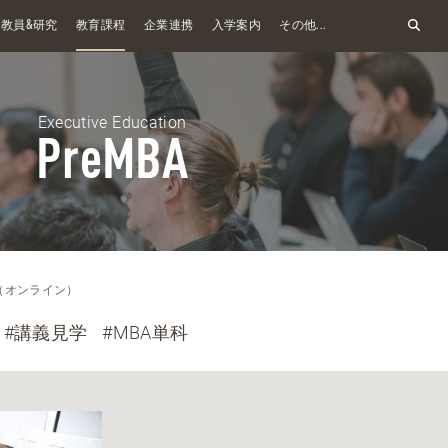
&
教員
研究
教育課程
企業連携
入学案内
その他...
Executive Education
PreMBA
A（オンライン）
#講義見学
#MBA単科