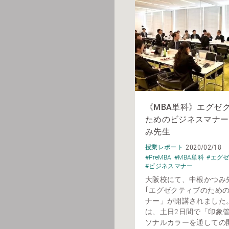
《MBA単科》エグゼ
ためのビジネスマナー
み先生
2020/02/18
授業レポート
#PreMBA
#MBA単科
#エグ
#ビジネスマナー
大阪校にて、中根かつみ
｢エグゼクティブのため
ナー」が開講されました
は、土日2日間で「印象
ソナルカラーを通しての