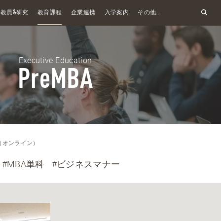
&
教員
研究
教育課程
企業連携
入学案内
その他...
Executive Education
PreMBA
A（オンライン）
#MBA単科
#ビジネスマナー