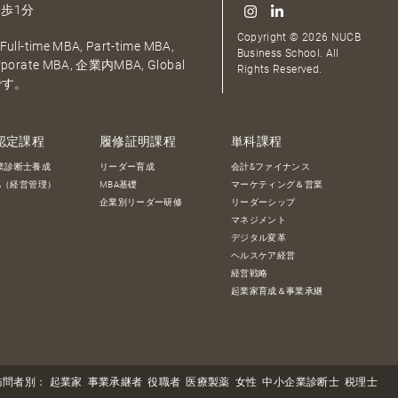
歩1分
Copyright © 2026 NUCB
ull-time MBA, Part-time MBA,
Business School. All
orporate MBA, 企業内MBA, Global
Rights Reserved.
です。
認定課程
履修証明課程
単科課程
業診断士養成
リーダー育成
会計&ファイナンス
BA（経営管理）
MBA基礎
マーケティング＆営業
企業別リーダー研修
リーダーシップ
マネジメント
デジタル変革
ヘルスケア経営
経営戦略
起業家育成＆事業承継
訪問者別：
起業家
事業承継者
役職者
医療製薬
女性
中小企業診断士
税理士