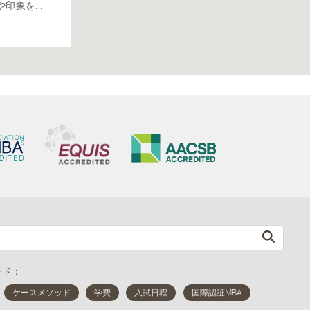
象を...
ード：