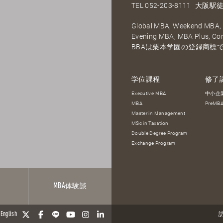
TEL
052-203-8111
大阪駅徒
Global MBA, Weekend MBA, F
Evening MBA, MBA Plus, C
BBAは栗本学園の登録商標
学位課程
修了
Executive MBA
中小企
MBA
PreM
Master in Management
MSc in Taxation
Double Degree Program
Exchange Program
報
MBA
体験談
English