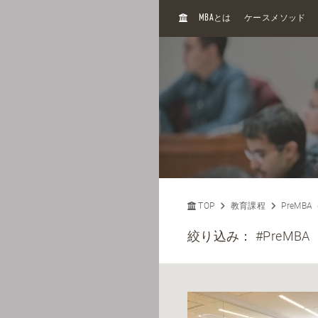
H
MBA
とは
ケースメソッド
O
M
E
TOP
教育課程
PreMB
絞り込み：
#PreMBA