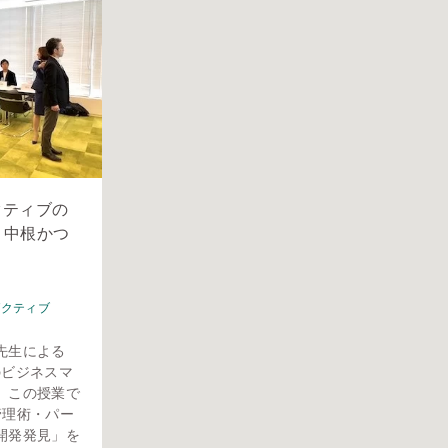
クティブの
 中根かつ
ゼクティブ
先生による
のビジネスマ
。この授業で
管理術・パー
開発発見」を