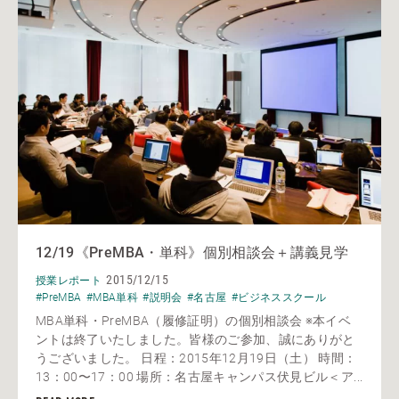
12/19《PreMBA・単科》個別相談会＋講義見学
2015/12/15
授業レポート
#PreMBA
#MBA単科
#説明会
#名古屋
#ビジネススクール
MBA単科・PreMBA（履修証明）の個別相談会 ※本イベ
ントは終了いたしました。皆様のご参加、誠にありがと
うございました。 日程：2015年12月19日（土） 時間：
13：00〜17：00 場所：名古屋キャンパス伏見ビル＜ア...