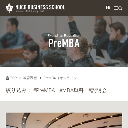
EN
Executive Education
PreMBA
TOP
教育課程
PreMBA（オンライン）
絞り込み：
#PreMBA
#MBA単科
#説明会