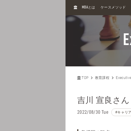
H
MBA
とは
ケースメソッド
O
M
E
E
TOP
教育課程
Executiv
吉川 宣良さん
2022/08/30 Tue
#キャリ