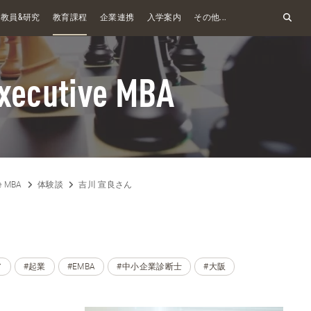
&
教員
研究
教育課程
企業連携
入学案内
その他...
xecutive MBA
e MBA
体験談
吉川 宣良さん
ア
#起業
#EMBA
#中小企業診断士
#大阪