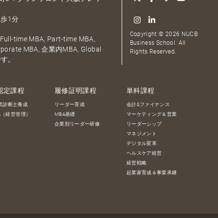
歩1分
Copyright © 2026 NUCB
ull-time MBA, Part-time MBA,
Business School. All
orporate MBA, 企業内MBA, Global
Rights Reserved.
です。
認定課程
履修証明課程
単科課程
業診断士養成
リーダー育成
会計&ファイナンス
BA（経営管理）
MBA基礎
マーケティング＆営業
企業別リーダー研修
リーダーシップ
マネジメント
デジタル変革
ヘルスケア経営
経営戦略
起業家育成＆事業承継