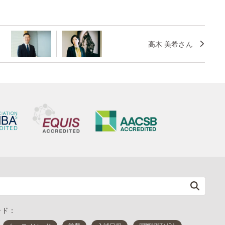
高木 美希さん
ード：