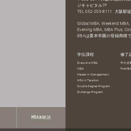
ジキャピタル7F
TEL
052-203-8111
大阪駅徒
Global MBA, Weekend MBA, F
Evening MBA, MBA Plus, C
BBAは栗本学園の登録商標
学位課程
修了
Executive MBA
中小企
MBA
PreM
Master in Management
MSc in Taxation
Double Degree Program
Exchange Program
報
MBA
体験談