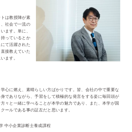
ントは教授陣が素
も、社会で一流の
ゃいます。単に、
を持っているとか
線にて活躍された
ら直接教えていた
思います。
向学心に燃え、素晴らしい方ばかりです。皆、会社の中で重要な
い身でありながら、予習をして積極的な発言をする姿に毎回頭が
な方々と一緒に学べることが本学の魅力であり、また、本学が国
スクールである事の証左だと思います。
 入学 中小企業診断士養成課程