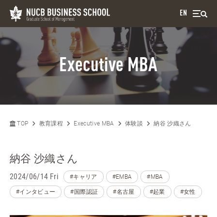
EN
Executive MBA
TOP
教育課程
Executive MBA
体験談
納谷 沙織さん
納谷 沙織さん
2024/06/14 Fri
#キャリア
#EMBA
#MBA
#インタビュー
#国際認証
#名古屋
#起業
#女性