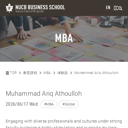
EN
MBA
TOP
教育課程
MBA
体験談
Muhammad Ariq Athoulloh
Muhammad Ariq Athoulloh
2026/06/17 Wed
#MBA
#Global
Engaging with diverse professionals and cultures under strong
faculty guidance is highly stimulating and supports my long-