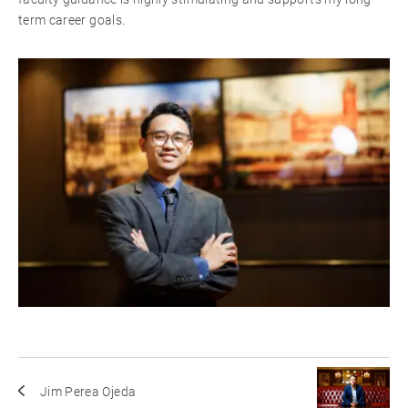
term career goals.
Jim Perea Ojeda