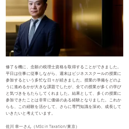
修了を機に、念願の税理士資格を取得することができました。
平日は仕事に従事しながら、週末はビジネススクールの授業に
参加するという多忙な日々が続きました。授業の準備をどのよ
うに進めるかが大きな課題でしたが、全ての授業が多くの学び
と気づきをもたらしてくれました。結果として、多くの授業に
参加できたことは非常に価値のある経験となりました。これか
らも、この経験を活かして、さらに専門知識を深め、成長して
いきたいと考えています。
佐川 幸一さん（MSc in Taxation/東京）