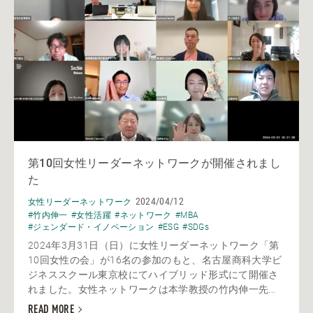
第10回女性リーダーネットワークが開催されまし
た
2024/04/12
女性リーダーネットワーク
#竹内伸一
#女性活躍
#ネットワーク
#MBA
#ジェンダード・イノベーション
#ESG
#SDGs
2024年3月31日（日）に女性リーダーネットワーク「第
10回女性の会」が16名の参加のもと、名古屋商科大学ビ
ジネススクール東京校にてハイブリッド形式にて開催さ
れました。女性ネットワークは本学教授の竹内伸一先...
READ MORE