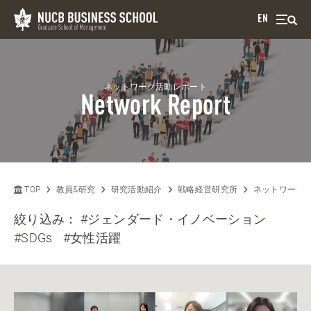
EN
ネットワーク活動レポート
Network Report
TOP
教員&研究
研究活動紹介
戦略経営研究所
ネットワーク
絞り込み：
#ジェンダード・イノベーション
#SDGs
#女性活躍