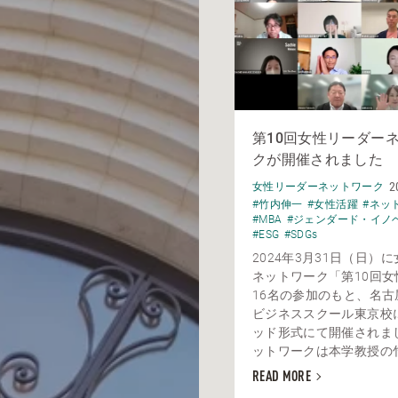
第10回女性リーダー
クが開催されました
2
女性リーダーネットワーク
#竹内伸一
#女性活躍
#ネッ
#MBA
#ジェンダード・イノ
#ESG
#SDGs
2024年3月31日（日）
ネットワーク「第10回女
16名の参加のもと、名古
ビジネススクール東京校
ッド形式にて開催されま
ットワークは本学教授の竹内
READ MORE