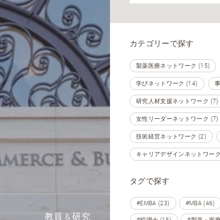
カテゴリーで探す
製薬医療ネットワーク (15)
学びネットワーク (14)
事
研究人材支援ネットワーク (7)
女性リーダーネットワーク (7)
技術経営ネットワーク (2)
キャリアデザインネットワーク (
タグで探す
#EMBA (23)
#MBA (46)
教員 & 研究
#税理士 (15)
#製薬・医療