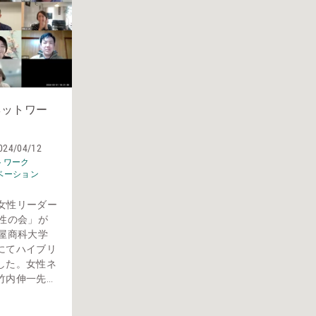
ネットワー
024/04/12
トワーク
ベーション
に女性リーダー
性の会」が
屋商科大学
にてハイブリ
した。女性ネ
伸一先...