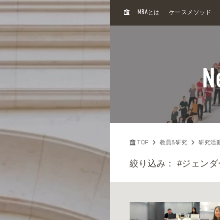
H
MBA
とは
ケースメソッド
O
M
E
N
TOP
教員&研究
研究活
絞り込み：
#ジェン