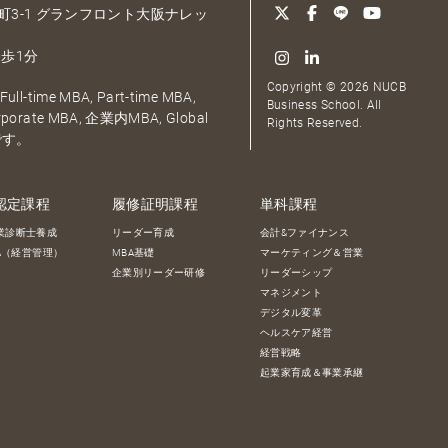
大深町3-1 グランフロント大阪ナレッ
歩1分
Copyright © 2026 NUCB
ull-time MBA, Part-time MBA,
Business School. All
orporate MBA, 企業内MBA, Global
Rights Reserved.
です。
認定課程
履修証明課程
単科課程
業診断士養成
リーダー育成
会計&ファイナンス
BA（経営管理）
MBA基礎
マーケティング＆営業
企業別リーダー研修
リーダーシップ
マネジメント
デジタル変革
ヘルスケア経営
経営戦略
起業家育成＆事業承継