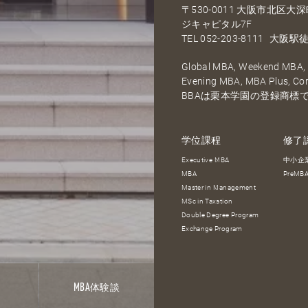
〒530-0011 大阪市北区
ジキャピタル7F
TEL
052-203-8111
大阪駅徒
Global MBA, Weekend MBA, F
Evening MBA, MBA Plus, C
BBAは栗本学園の登録商標
学位課程
修了
Executive MBA
中小企
MBA
PreM
Master in Management
MSc in Taxation
Double Degree Program
Exchange Program
報
MBA
体験談