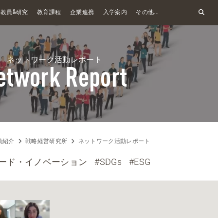
&
教員
研究
教育課程
企業連携
入学案内
その他...
ネットワーク活動レポート
etwork Report
動紹介
戦略経営研究所
ネットワーク活動レポート
ダード・イノベーション
#SDGs
#ESG