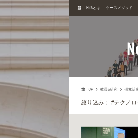
H
MBA
とは
ケースメソッド
O
M
E
N
TOP
教員&研究
研究活
絞り込み：
#テクノロ