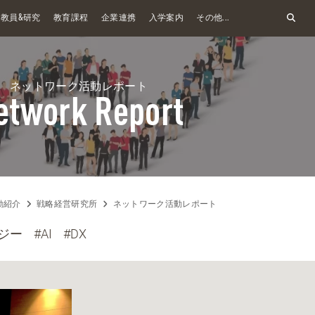
&
教員
研究
教育課程
企業連携
入学案内
その他...
ネットワーク活動レポート
etwork Report
動紹介
戦略経営研究所
ネットワーク活動レポート
ジー
#AI
#DX