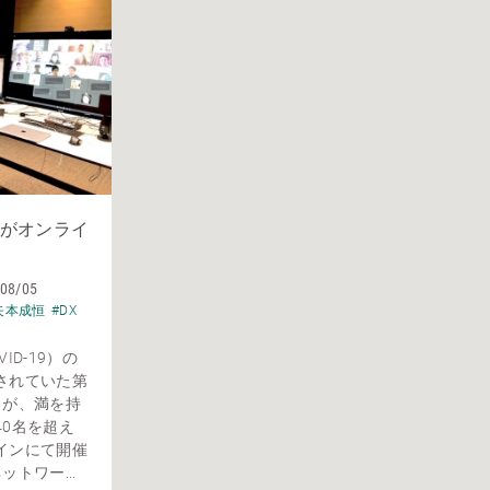
がオンライ
08/05
矢本成恒
#DX
ID-19）の
されていた第
クが、満を持
0名を超え
インにて開催
トワー...