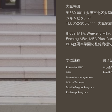
大阪梅田
〒530-0011 大阪市北区
ジキャピタル7F
TEL
052-203-8111
大阪駅徒
Global MBA, Weekend MBA, F
Evening MBA, MBA Plus, C
BBAは栗本学園の登録商標
学位課程
修了
Executive MBA
中小企
MBA
PreM
Master in Management
MSc in Taxation
Double Degree Program
Exchange Program