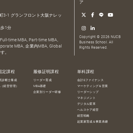
ア
大深町3-1 グランフロント大阪ナレッ
歩1分
Copyright © 2026 NUCB
ull-time MBA, Part-time MBA,
Business School. All
orporate MBA, 企業内MBA, Global
Rights Reserved.
です。
認定課程
履修証明課程
単科課程
業診断士養成
リーダー育成
会計&ファイナンス
BA（経営管理）
MBA基礎
マーケティング＆営業
企業別リーダー研修
リーダーシップ
マネジメント
デジタル変革
ヘルスケア経営
経営戦略
起業家育成＆事業承継