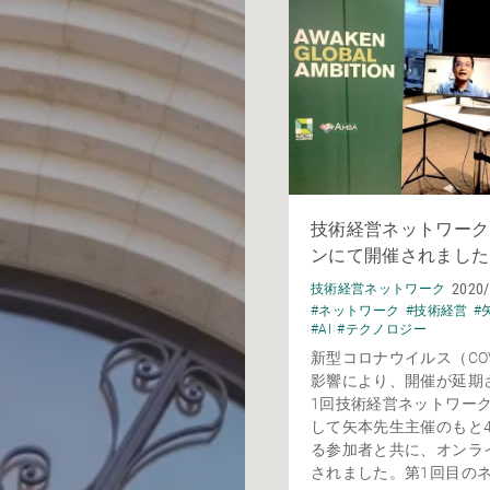
技術経営ネットワーク
ンにて開催されました
2020/
技術経営ネットワーク
#ネットワーク
#技術経営
#
#AI
#テクノロジー
新型コロナウイルス（COV
影響により、開催が延期
1回技術経営ネットワー
して矢本先生主催のもと4
る参加者と共に、オンラ
されました。第1回目のネッ