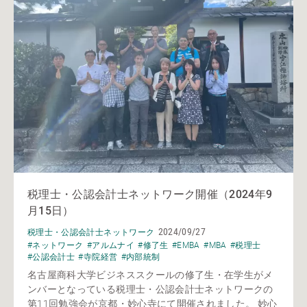
税理士・公認会計士ネットワーク開催（2024年9
月15日）
2024/09/27
税理士・公認会計士ネットワーク
#ネットワーク
#アルムナイ
#修了生
#EMBA
#MBA
#税理士
#公認会計士
#寺院経営
#内部統制
名古屋商科大学ビジネススクールの修了生・在学生がメ
ンバーとなっている税理士・公認会計士ネットワークの
第11回勉強会が京都・妙心寺にて開催されました。 妙心