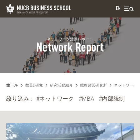
EN
ネットワーク活動レポート
Network Report
TOP
教員&研究
研究活動紹介
戦略経営研究所
ネットワーク
絞り込み：
#ネットワーク
#MBA
#内部統制