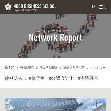
EN
ネットワーク活動レポート
Network Report
TOP
教員&研究
研究活動紹介
戦略経営研究所
ネットワーク
絞り込み：
#修了生
#公認会計士
#寺院経営