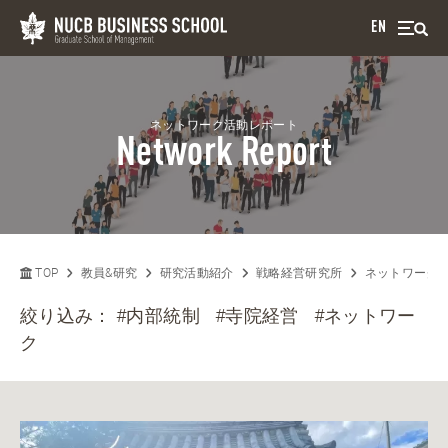
EN
ネットワーク活動レポート
Network Report
TOP
教員&研究
研究活動紹介
戦略経営研究所
ネットワーク
絞り込み：
#内部統制
#寺院経営
#ネットワー
ク