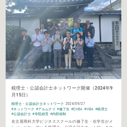
税理士・公認会計士ネットワーク開催（2024年9
月15日）
2024/09/27
税理士・公認会計士ネットワーク
#ネットワーク
#アルムナイ
#修了生
#EMBA
#MBA
#税理士
#公認会計士
#寺院経営
#内部統制
名古屋商科大学ビジネススクールの修了生・在学生がメ