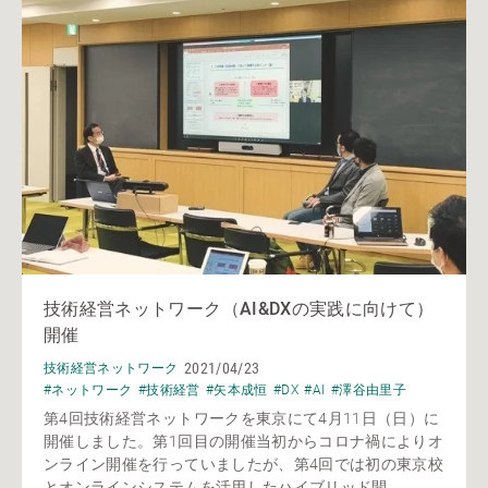
技術経営ネットワーク（AI&DXの実践に向けて）
開催
2021/04/23
技術経営ネットワーク
#ネットワーク
#技術経営
#矢本成恒
#DX
#AI
#澤谷由里子
第4回技術経営ネットワークを東京にて4月11日（日）に
開催しました。第1回目の開催当初からコロナ禍によりオ
ンライン開催を行っていましたが、第4回では初の東京校
とオンラインシステムを活用したハイブリッド開...