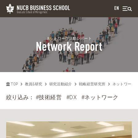
EN
ネットワーク活動レポート
Network Report
TOP
教員&研究
研究活動紹介
戦略経営研究所
ネットワーク
絞り込み：
#技術経営
#DX
#ネットワーク