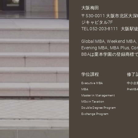
大阪梅田
〒530-0011 大阪市北区
ジキャピタル7F
TEL
052-203-8111
大阪駅徒
Global MBA, Weekend MBA, F
Evening MBA, MBA Plus, C
BBAは栗本学園の登録商標
学位課程
修了
Executive MBA
中小企
MBA
PreM
Master in Management
MSc in Taxation
Double Degree Program
Exchange Program