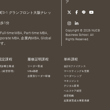
ア
大深町3-1 グランフロント大阪ナレッ
歩1分
Copyright © 2026 NUCB
ull-time MBA, Part-time MBA,
Business School. All
orporate MBA, 企業内MBA, Global
Rights Reserved.
です。
認定課程
履修証明課程
単科課程
業診断士養成
リーダー育成
会計&ファイナンス
BA（経営管理）
MBA基礎
マーケティング＆営業
企業別リーダー研修
リーダーシップ
マネジメント
デジタル変革
ヘルスケア経営
経営戦略
起業家育成＆事業承継