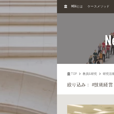
H
MBA
とは
ケースメソッド
O
M
E
N
TOP
教員&研究
研究活
絞り込み：
#技術経営