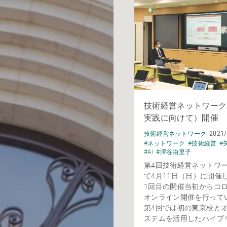
技術経営ネットワーク（
実践に向けて）開催
2021/
技術経営ネットワーク
#ネットワーク
#技術経営
#
#AI
#澤谷由里子
第4回技術経営ネットワ
て4月11日（日）に開催
1回目の開催当初からコ
オンライン開催を行って
第4回では初の東京校と
ステムを活用したハイブリッ