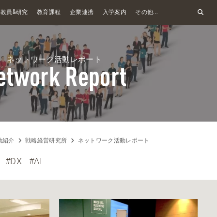
&
教員
研究
教育課程
企業連携
入学案内
その他...
ネットワーク活動レポート
etwork Report
動紹介
戦略経営研究所
ネットワーク活動レポート
#DX
#AI