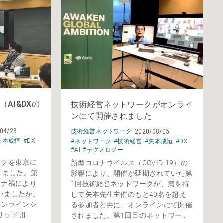
AI&DXの
技術経営ネットワークがオンライ
ンにて開催されました
04/23
2020/08/05
技術経営ネットワーク
矢本成恒
#DX
#ネットワーク
#技術経営
#矢本成恒
#DX
#AI
#テクノロジー
ークを東京に
新型コロナウイルス（COVID-19）の
しました。第
影響により、開催が延期されていた第
ロナ禍により
1回技術経営ネットワークが、満を持
いましたが、
して矢本先生主催のもと40名を超え
オンラインシ
る参加者と共に、オンラインにて開催
ド開...
されました。第1回目のネットワー...