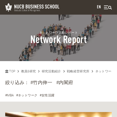
EN
ネットワーク活動レポート
Network Report
TOP
教員&研究
研究活動紹介
戦略経営研究所
ネットワーク
絞り込み：
#竹内伸一
#内閣府
#MBA
#ネットワーク
#女性活躍