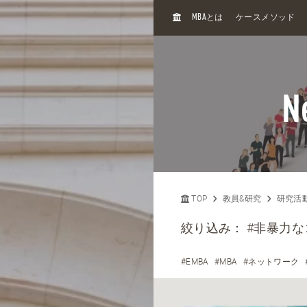
H
MBA
とは
ケースメソッド
O
M
E
N
TOP
教員&研究
研究活
絞り込み：
#非暴力
#EMBA
#MBA
#ネットワーク