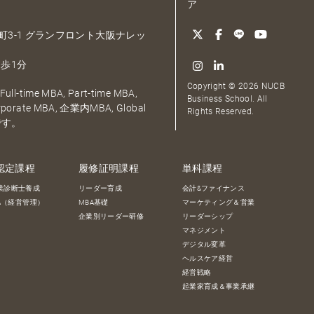
ア
大深町3-1 グランフロント大阪ナレッ
歩1分
Copyright © 2026 NUCB
ull-time MBA, Part-time MBA,
Business School. All
orporate MBA, 企業内MBA, Global
Rights Reserved.
です。
認定課程
履修証明課程
単科課程
業診断士養成
リーダー育成
会計&ファイナンス
BA（経営管理）
MBA基礎
マーケティング＆営業
企業別リーダー研修
リーダーシップ
マネジメント
デジタル変革
ヘルスケア経営
経営戦略
起業家育成＆事業承継