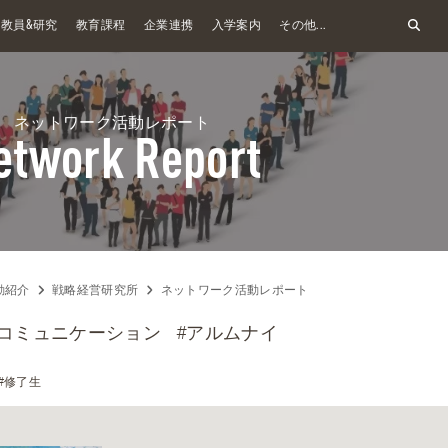
&
教員
研究
教育課程
企業連携
入学案内
その他...
ネットワーク活動レポート
etwork Report
動紹介
戦略経営研究所
ネットワーク活動レポート
なコミュニケーション
#アルムナイ
#修了生