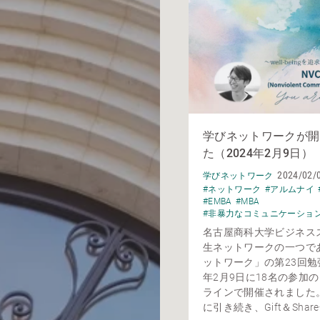
学びネットワークが開
た（2024年2月9日）
2024/02/
学びネットワーク
#ネットワーク
#アルムナイ
#EMBA
#MBA
#非暴力なコミュニケーショ
名古屋商科大学ビジネス
生ネットワークの一つで
ットワーク」の第23回勉強
年2月9日に18名の参加
ラインで開催されました
に引き続き、Gift＆Share