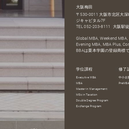
大阪梅田
〒530-0011 大阪市北区
ジキャピタル7F
TEL
052-203-8111
大阪駅徒
Global MBA, Weekend MBA, F
Evening MBA, MBA Plus, C
BBAは栗本学園の登録商標
学位課程
修了
Executive MBA
中小企
MBA
PreM
Master in Management
MSc in Taxation
Double Degree Program
Exchange Program