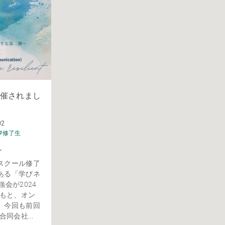
催されまし
02
#修了生
ン
スクール修了
ある「学びネ
会が2024
のもと、オン
。今回も前回
合同会社...