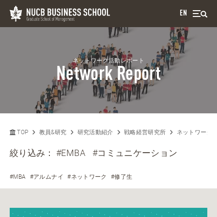
EN
ネットワーク活動レポート
Network Report
TOP
教員&研究
研究活動紹介
戦略経営研究所
ネットワーク
絞り込み：
#EMBA
#コミュニケーション
#MBA
#アルムナイ
#ネットワーク
#修了生