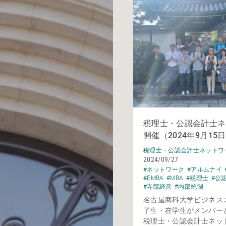
税理士・公認会計士ネ
開催（2024年9月15
税理士・公認会計士ネットワ
2024/09/27
#ネットワーク
#アルムナイ
#EMBA
#MBA
#税理士
#公
#寺院経営
#内部統制
名古屋商科大学ビジネス
了生・在学生がメンバー
税理士・公認会計士ネッ