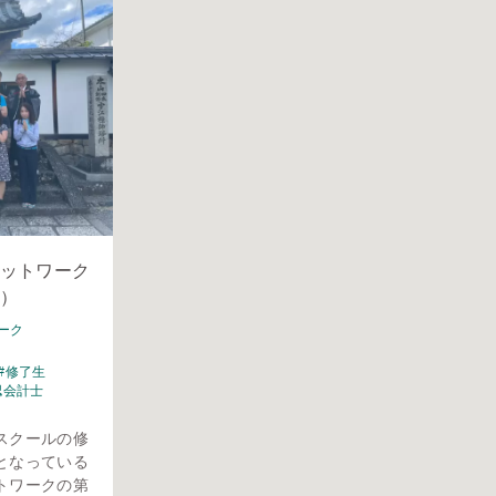
ットワーク
日）
ーク
#修了生
認会計士
スクールの修
となっている
トワークの第