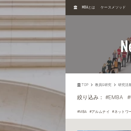
H
MBA
とは
ケースメソッド
O
M
E
N
TOP
教員&研究
研究活
絞り込み：
#EMBA
#MBA
#アルムナイ
#ネットワ