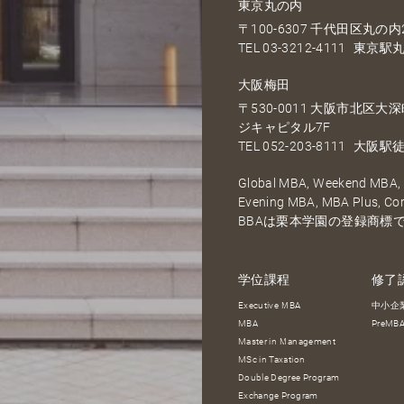
東京丸の内
〒100-6307 千代田区丸の内2
TEL
03-3212-4111
東京駅丸
大阪梅田
〒530-0011 大阪市北区
ジキャピタル7F
TEL
052-203-8111
大阪駅徒
Global MBA, Weekend MBA, F
Evening MBA, MBA Plus, C
BBAは栗本学園の登録商標
学位課程
修了
Executive MBA
中小企
MBA
PreM
Master in Management
MSc in Taxation
Double Degree Program
Exchange Program