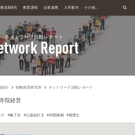
&
教員
研究
教育課程
企業連携
入学案内
その他...
ネットワーク活動レポート
etwork Report
動紹介
戦略経営研究所
ネットワーク活動レポート
#寺院経営
ーク
#修了生
#公認会計士
#内部統制
#税理士