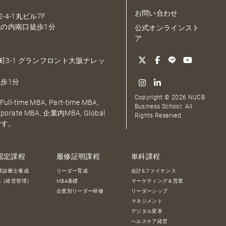
お問い合わせ
-4-1丸ビル7F
の内南口徒歩1分
公式オンラインスト
ア
大深町3-1 グランフロント大阪ナレッ
歩1分
Copyright © 2026 NUCB
ull-time MBA, Part-time MBA,
Business School. All
orporate MBA, 企業内MBA, Global
Rights Reserved.
です。
認定課程
履修証明課程
単科課程
業診断士養成
リーダー育成
会計&ファイナンス
BA（経営管理）
MBA基礎
マーケティング＆営業
企業別リーダー研修
リーダーシップ
マネジメント
デジタル変革
ヘルスケア経営