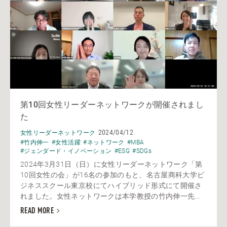
第10回女性リーダーネットワークが開催されまし
た
2024/04/12
女性リーダーネットワーク
#竹内伸一
#女性活躍
#ネットワーク
#MBA
#ジェンダード・イノベーション
#ESG
#SDGs
2024年3月31日（日）に女性リーダーネットワーク「第
10回女性の会」が16名の参加のもと、名古屋商科大学ビ
ジネススクール東京校にてハイブリッド形式にて開催さ
れました。女性ネットワークは本学教授の竹内伸一先...
READ MORE