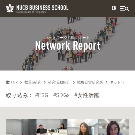
EN
ネットワーク活動レポート
Network Report
TOP
教員&研究
研究活動紹介
戦略経営研究所
ネットワーク
絞り込み：
#ESG
#SDGs
#女性活躍