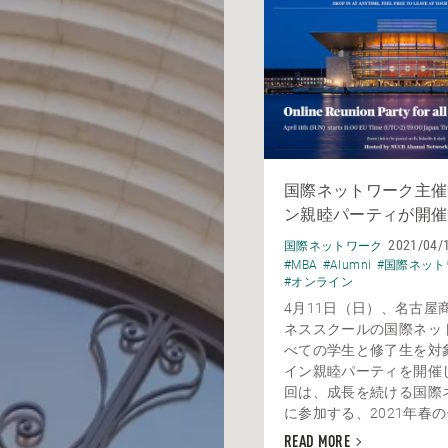
国際ネットワーク主催
ン親睦パーティが開催
2021/04/
国際ネットワーク
#MBA
#Alumni
#国際ネット
#オンライン
4月11日（日）、名古屋
ネススクールの国際ネッ
べての学生と修了生を対
イン親睦パーティを開催
回は、成長を続ける国際
に参加する、2021年春の修
READ MORE