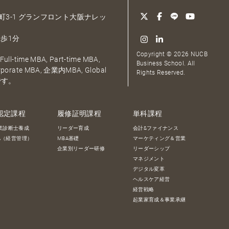
大深町3-1 グランフロント大阪ナレッ
歩1分
Copyright © 2026 NUCB
ull-time MBA, Part-time MBA,
Business School. All
orporate MBA, 企業内MBA, Global
Rights Reserved.
です。
認定課程
履修証明課程
単科課程
業診断士養成
リーダー育成
会計&ファイナンス
BA（経営管理）
MBA基礎
マーケティング＆営業
企業別リーダー研修
リーダーシップ
マネジメント
デジタル変革
ヘルスケア経営
経営戦略
起業家育成＆事業承継