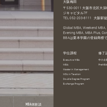
大阪梅田
〒530-0011 大阪市北区
ジキャピタル7F
TEL
052-203-8111
大阪駅徒
Global MBA, Weekend MBA, F
Evening MBA, MBA Plus, C
BBAは栗本学園の登録商標
学位課程
修了
Executive MBA
中小企
MBA
PreM
Master in Management
MSc in Taxation
Double Degree Program
Exchange Program
報
MBA
体験談