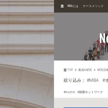
H
MBA
とは
ケースメソッド
O
M
E
N
TOP
教員&研究
研究活
絞り込み：
#MBA
#
#Alumni
#国際ネットワーク