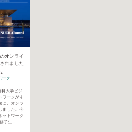
のオンライ
されました
12
ワーク
商科大学ビジ
トワークがす
象に、オンラ
しました。今
ネットワーク
了生...