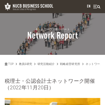
EN
ネットワーク活動レポート
Network Report
TOP
教員&研究
研究活動紹介
戦略経営研究所
ネットワーク
税理士・公認会計士ネットワーク開催
（2022年11月20日）