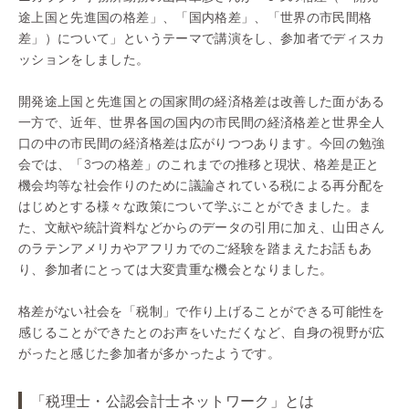
途上国と先進国の格差」、「国内格差」、「世界の市民間格
差」）について」というテーマで講演をし、参加者でディスカ
ッションをしました。
開発途上国と先進国との国家間の経済格差は改善した面がある
一方で、近年、世界各国の国内の市民間の経済格差と世界全人
口の中の市民間の経済格差は広がりつつあります。今回の勉強
会では、「3つの格差」のこれまでの推移と現状、格差是正と
機会均等な社会作りのために議論されている税による再分配を
はじめとする様々な政策について学ぶことができました。ま
た、文献や統計資料などからのデータの引用に加え、山田さん
のラテンアメリカやアフリカでのご経験を踏まえたお話もあ
り、参加者にとっては大変貴重な機会となりました。
格差がない社会を「税制」で作り上げることができる可能性を
感じることができたとのお声をいただくなど、自身の視野が広
がったと感じた参加者が多かったようです。
「税理士・公認会計士ネットワーク」とは