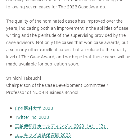
following seven cases for The 2023 Case Awards.
The quality of the nominated cases has improved over the
years, indicating both an improvement in the abilities of case
writing and the plenitude of the supervising provided by the
case advisors. Not only the cases that won case awards, but
also many other excellent cases that are close to the quality
level of The Case Award, and we hope that these cases will be
made available for publication soon.
Shinichi Takeuchi
Chairperson of the Case Development Committee /
Professor of NUCB Business School
自治医科大学 2023
Twitter Inc. 2023
三越伊勢丹ホールディングス 2023（A）（B）
ユニキッズ堀越保育園 2023