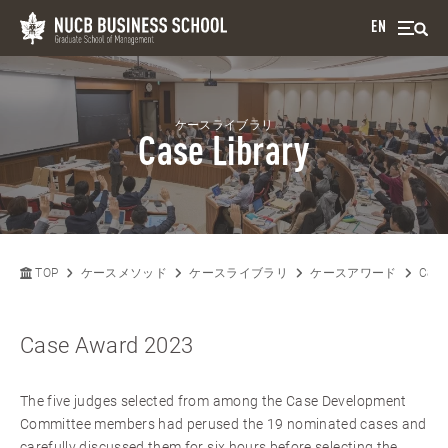
EN
ケースライブラリ
Case Library
TOP
ケースメソッド
ケースライブラリ
ケースアワード
Case
Case Award 2023
The five judges selected from among the Case Development
Committee members had perused the 19 nominated cases and
carefully discussed them for six hours before selecting the