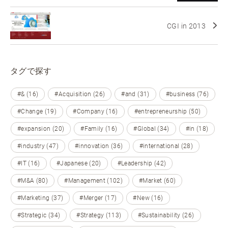
CGI in 2013
タグで探す
#& (16)
#Acquisition (26)
#and (31)
#business (76)
#Change (19)
#Company (16)
#entrepreneurship (50)
#expansion (20)
#Family (16)
#Global (34)
#in (18)
#industry (47)
#innovation (36)
#international (28)
#IT (16)
#Japanese (20)
#Leadership (42)
#M&A (80)
#Management (102)
#Market (60)
#Marketing (37)
#Merger (17)
#New (16)
#Strategic (34)
#Strategy (113)
#Sustainability (26)