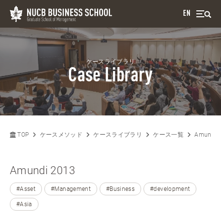
EN
ケースライブラリ
Case Library
TOP
ケースメソッド
ケースライブラリ
ケース一覧
Amundi 
Amundi 2013
#Asset
#Management
#Business
#development
#Asia