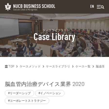
EN
ケースライブラリ
Case Library
TOP
ケースメソッド
ケースライブラリ
ケース一覧
脳血管内治
脳血管内治療デバイス業界 2020
#リーダーシップ
#イノベーション
#コーポレートストラテジー