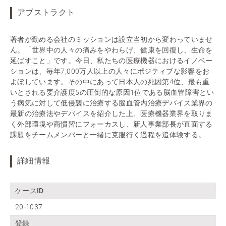
アブストラクト
著者が勤める会社のミッションは設立当初から変わっていませ
ん。「世界中の人々の痛みをやわらげ、健康を回復し、生命を
延ばすこと」です。今日、私たちの医療機器におけるイノベー
ションは、毎年7,000万人以上の人々にポジティブな影響をお
よぼしています。その中にあって日本人の死因第4位、最も重
いとされる要介護度5の圧倒的な原因1位である脳血管障害とい
う病気に対して低侵襲に治療する脳血管内治療デバイス業界の
最新の治療法やデバイスを紹介した上、医療機器業界を取りま
く外部環境や商慣習にフォーカスし、新人事業部長が直面する
課題をチームメンバーと一緒に克服行く過程を追体験する。
詳細情報
ケースID
20-1037
登録