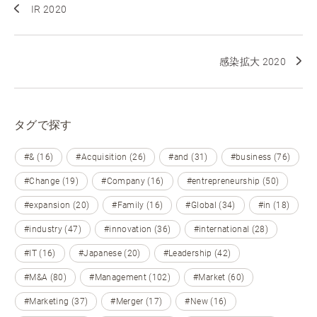
IR 2020
感染拡大 2020
タグで探す
#& (16)
#Acquisition (26)
#and (31)
#business (76)
#Change (19)
#Company (16)
#entrepreneurship (50)
#expansion (20)
#Family (16)
#Global (34)
#in (18)
#industry (47)
#innovation (36)
#international (28)
#IT (16)
#Japanese (20)
#Leadership (42)
#M&A (80)
#Management (102)
#Market (60)
#Marketing (37)
#Merger (17)
#New (16)