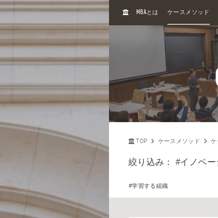
H
MBA
とは
ケースメソッド
O
M
E
TOP
ケースメソッド
ケ
絞り込み：
#イノベ
#学習する組織