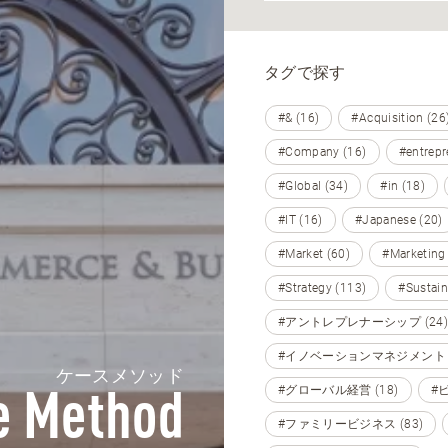
タグで探す
#& (16)
#Acquisition (26
#Company (16)
#entrepr
#Global (34)
#in (18)
#IT (16)
#Japanese (20)
#Market (60)
#Marketing
#Strategy (113)
#Sustain
#アントレプレナーシップ (24)
#イノベーションマネジメント (
ケースメソッド
#グローバル経営 (18)
#
e Method
#ファミリービジネス (83)