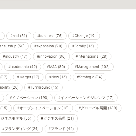
)
#and (31)
#business (76)
#Change (19)
eneurship (50)
#expansion (20)
#Family (16)
#industry (47)
#innovation (36)
#international (28)
#Leadership (42)
#M&A (80)
#Management (102)
 (37)
#Merger (17)
#New (16)
#Strategic (34)
ability (26)
#Turnaround (15)
#イノベーション (193)
#イノベーションのジレンマ (17)
15)
#オープンイノベーション (18)
#グローバル展開 (189)
ビジネスモデル (56)
#ビジネス倫理 (21)
#ブランディング (24)
#ブランド (42)