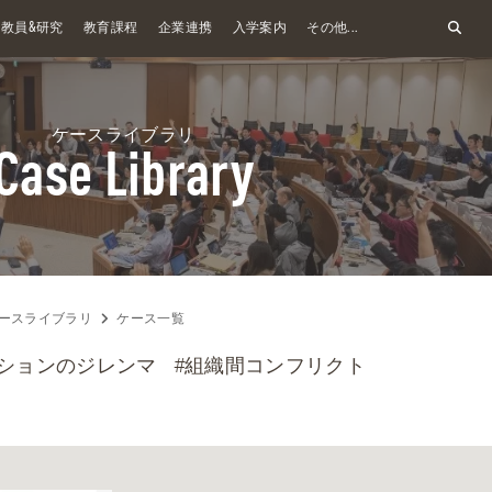
&
教員
研究
教育課程
企業連携
入学案内
その他...
ケースライブラリ
Case Library
ースライブラリ
ケース一覧
ーションのジレンマ
#組織間コンフリクト