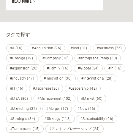
READ MORE
タグで探す
#& (16)
#Acquisition (26)
#and (31)
#business (76)
#Change (19)
#Company (16)
#entrepreneurship (50)
#expansion (20)
#Family (16)
#Global (34)
#in (18)
#industry (47)
#innovation (36)
#international (28)
#IT (16)
#Japanese (20)
#Leadership (42)
#M&A (80)
#Management (102)
#Market (60)
#Marketing (37)
#Merger (17)
#New (16)
#Strategic (34)
#Strategy (113)
#Sustainability (26)
#Turnaround (15)
#アントレプレナーシップ (24)