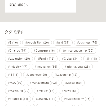
READ MORE
タグで探す
#& (16)
#Acquisition (26)
#and (31)
#business (76)
#Change (19)
#Company (16)
#entrepreneurship (50)
#expansion (20)
#Family (16)
#Global (34)
#in (18)
#industry (47)
#innovation (36)
#international (28)
#IT (16)
#Japanese (20)
#Leadership (42)
#M&A (80)
#Management (102)
#Market (60)
#Marketing (37)
#Merger (17)
#New (16)
#Strategic (34)
#Strategy (113)
#Sustainability (26)