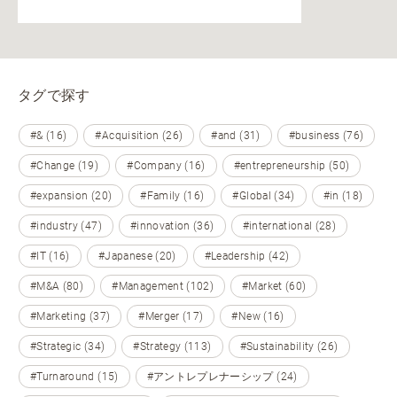
タグで探す
#& (16)
#Acquisition (26)
#and (31)
#business (76)
#Change (19)
#Company (16)
#entrepreneurship (50)
#expansion (20)
#Family (16)
#Global (34)
#in (18)
#industry (47)
#innovation (36)
#international (28)
#IT (16)
#Japanese (20)
#Leadership (42)
#M&A (80)
#Management (102)
#Market (60)
#Marketing (37)
#Merger (17)
#New (16)
#Strategic (34)
#Strategy (113)
#Sustainability (26)
#Turnaround (15)
#アントレプレナーシップ (24)