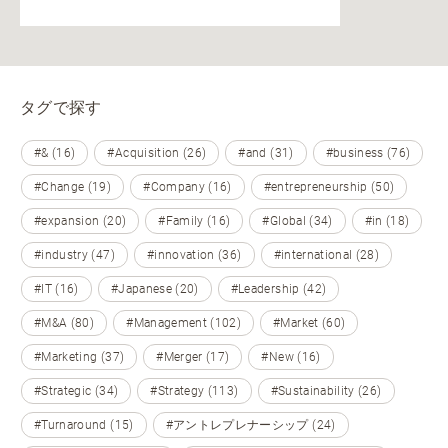
タグで探す
#& (16)
#Acquisition (26)
#and (31)
#business (76)
#Change (19)
#Company (16)
#entrepreneurship (50)
#expansion (20)
#Family (16)
#Global (34)
#in (18)
#industry (47)
#innovation (36)
#international (28)
#IT (16)
#Japanese (20)
#Leadership (42)
#M&A (80)
#Management (102)
#Market (60)
#Marketing (37)
#Merger (17)
#New (16)
#Strategic (34)
#Strategy (113)
#Sustainability (26)
#Turnaround (15)
#アントレプレナーシップ (24)