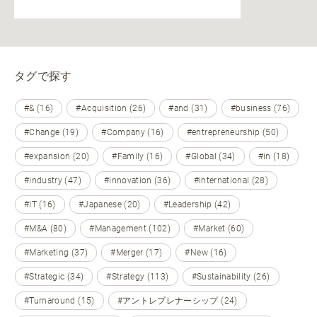
タグで探す
#& (16)
#Acquisition (26)
#and (31)
#business (76)
#Change (19)
#Company (16)
#entrepreneurship (50)
#expansion (20)
#Family (16)
#Global (34)
#in (18)
#industry (47)
#innovation (36)
#international (28)
#IT (16)
#Japanese (20)
#Leadership (42)
#M&A (80)
#Management (102)
#Market (60)
#Marketing (37)
#Merger (17)
#New (16)
#Strategic (34)
#Strategy (113)
#Sustainability (26)
#Turnaround (15)
#アントレプレナーシップ (24)