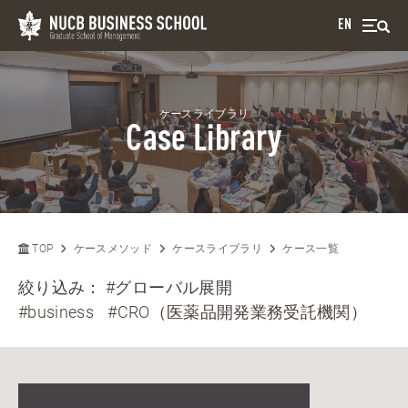
EN
ケースライブラリ
Case Library
TOP
ケースメソッド
ケースライブラリ
ケース一覧
絞り込み：
#グローバル展開
#business
#CRO（医薬品開発業務受託機関）