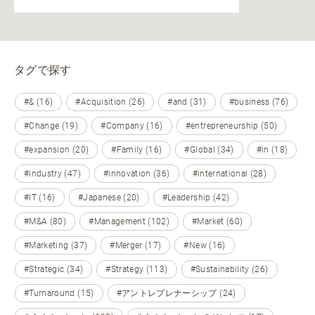
タグで探す
#& (16)
#Acquisition (26)
#and (31)
#business (76)
#Change (19)
#Company (16)
#entrepreneurship (50)
#expansion (20)
#Family (16)
#Global (34)
#in (18)
#industry (47)
#innovation (36)
#international (28)
#IT (16)
#Japanese (20)
#Leadership (42)
#M&A (80)
#Management (102)
#Market (60)
#Marketing (37)
#Merger (17)
#New (16)
#Strategic (34)
#Strategy (113)
#Sustainability (26)
#Turnaround (15)
#アントレプレナーシップ (24)