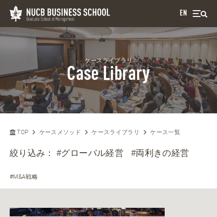
EN
ケースライブラリ
Case Library
TOP
ケースメソッド
ケースライブラリ
ケース一覧
絞り込み：
#グローバル経営
#両利きの経営
#M&A戦略