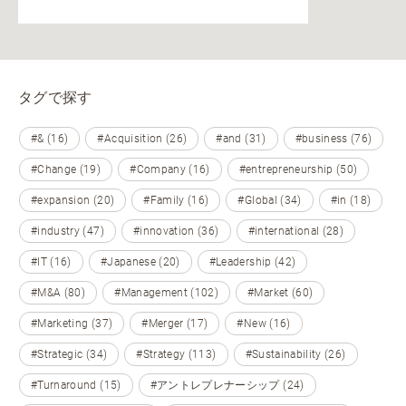
タグで探す
#& (16)
#Acquisition (26)
#and (31)
#business (76)
#Change (19)
#Company (16)
#entrepreneurship (50)
#expansion (20)
#Family (16)
#Global (34)
#in (18)
#industry (47)
#innovation (36)
#international (28)
#IT (16)
#Japanese (20)
#Leadership (42)
#M&A (80)
#Management (102)
#Market (60)
#Marketing (37)
#Merger (17)
#New (16)
#Strategic (34)
#Strategy (113)
#Sustainability (26)
#Turnaround (15)
#アントレプレナーシップ (24)