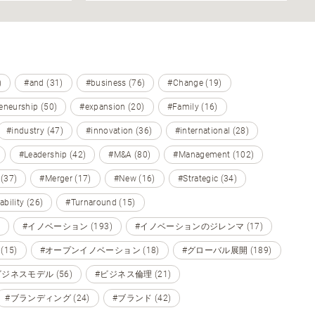
)
#and (31)
#business (76)
#Change (19)
eneurship (50)
#expansion (20)
#Family (16)
#industry (47)
#innovation (36)
#international (28)
#Leadership (42)
#M&A (80)
#Management (102)
 (37)
#Merger (17)
#New (16)
#Strategic (34)
ability (26)
#Turnaround (15)
#イノベーション (193)
#イノベーションのジレンマ (17)
15)
#オープンイノベーション (18)
#グローバル展開 (189)
ビジネスモデル (56)
#ビジネス倫理 (21)
#ブランディング (24)
#ブランド (42)