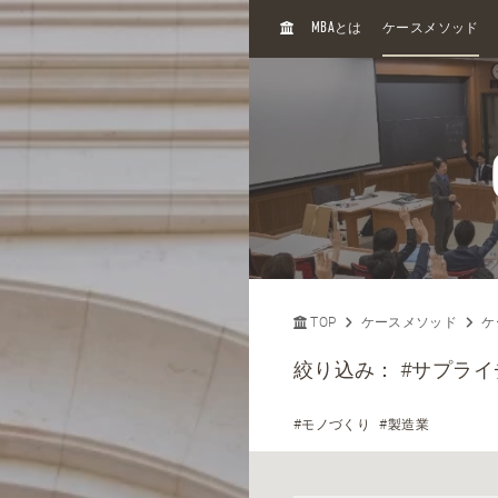
H
MBA
とは
ケースメソッド
O
M
E
TOP
ケースメソッド
ケ
絞り込み：
#サプラ
#モノづくり
#製造業