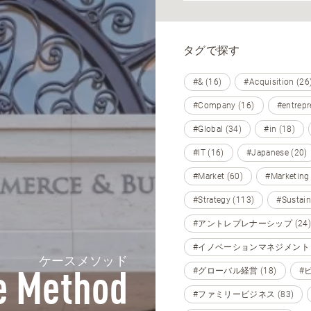
タグで探す
#& (16)
#Acquisition (26
#Company (16)
#entrepr
#Global (34)
#in (18)
#IT (16)
#Japanese (20)
#Market (60)
#Marketing
#Strategy (113)
#Sustain
#アントレプレナーシップ (24)
#イノベーションマネジメント (
ケースメソッド
#グローバル経営 (18)
#
e Method
#ファミリービジネス (83)