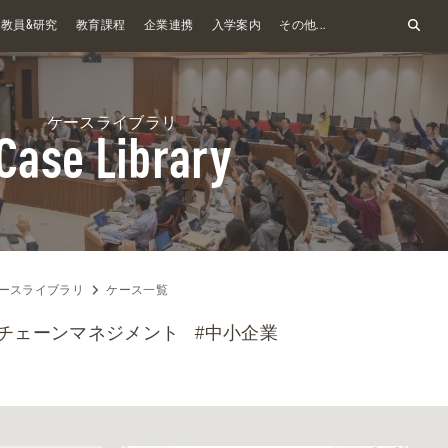
&
教員
研究
教育課程
企業連携
入学案内
その他...
ケースライブラリ
Case Library
ースライブラリ
ケース一覧
イチェーンマネジメント
#中小企業