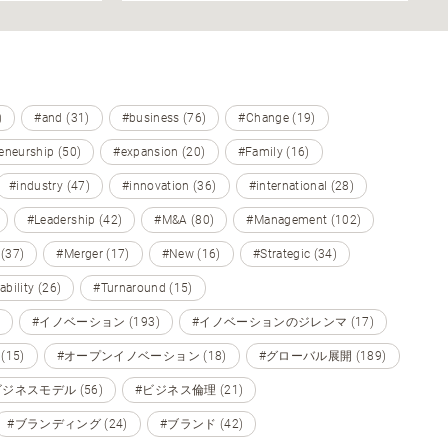
)
#and (31)
#business (76)
#Change (19)
eneurship (50)
#expansion (20)
#Family (16)
#industry (47)
#innovation (36)
#international (28)
#Leadership (42)
#M&A (80)
#Management (102)
 (37)
#Merger (17)
#New (16)
#Strategic (34)
ability (26)
#Turnaround (15)
#イノベーション (193)
#イノベーションのジレンマ (17)
15)
#オープンイノベーション (18)
#グローバル展開 (189)
ビジネスモデル (56)
#ビジネス倫理 (21)
#ブランディング (24)
#ブランド (42)