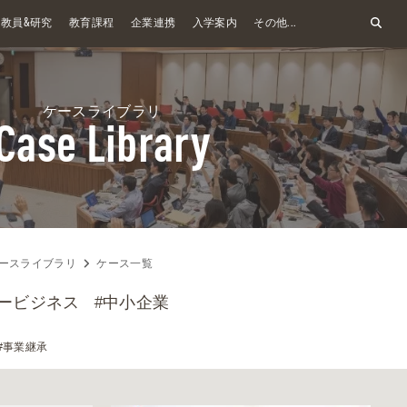
&
教員
研究
教育課程
企業連携
入学案内
その他...
ケースライブラリ
Case Library
ースライブラリ
ケース一覧
ービジネス
#中小企業
#事業継承