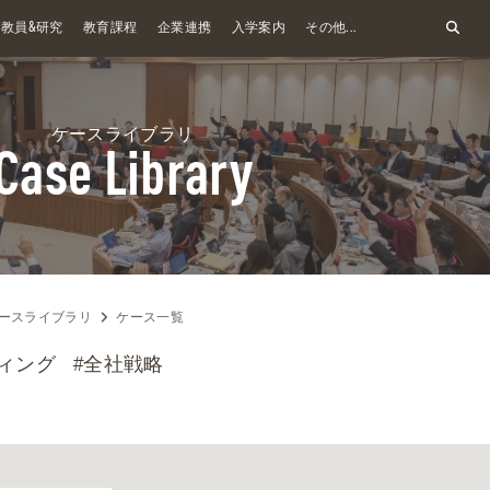
&
教員
研究
教育課程
企業連携
入学案内
その他...
ケースライブラリ
Case Library
ースライブラリ
ケース一覧
ィング
#全社戦略