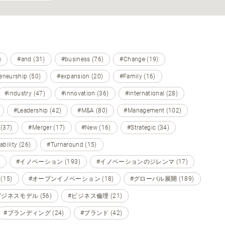
)
#and (31)
#business (76)
#Change (19)
eneurship (50)
#expansion (20)
#Family (16)
#industry (47)
#innovation (36)
#international (28)
#Leadership (42)
#M&A (80)
#Management (102)
 (37)
#Merger (17)
#New (16)
#Strategic (34)
ability (26)
#Turnaround (15)
#イノベーション (193)
#イノベーションのジレンマ (17)
15)
#オープンイノベーション (18)
#グローバル展開 (189)
ビジネスモデル (56)
#ビジネス倫理 (21)
#ブランディング (24)
#ブランド (42)