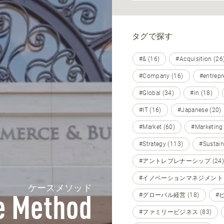
タグで探す
#& (16)
#Acquisition (26
#Company (16)
#entrepr
#Global (34)
#in (18)
#IT (16)
#Japanese (20)
#Market (60)
#Marketing
#Strategy (113)
#Sustain
#アントレプレナーシップ (24)
#イノベーションマネジメント (
ケースメソッド
#グローバル経営 (18)
#
e Method
#ファミリービジネス (83)