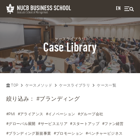
EN
ケースライブラリ
Case Library
TOP
ケースメソッド
ケースライブラリ
ケース一覧
絞り込み：
#ブランディング
#PMI
#アライアンス
#イノベーション
#グループ会社
#グローバル展開
#サービスエリア
#スタートアップ
#ファン経営
#ブランディング新規事業
#プロモーション
#ベンチャービジネス