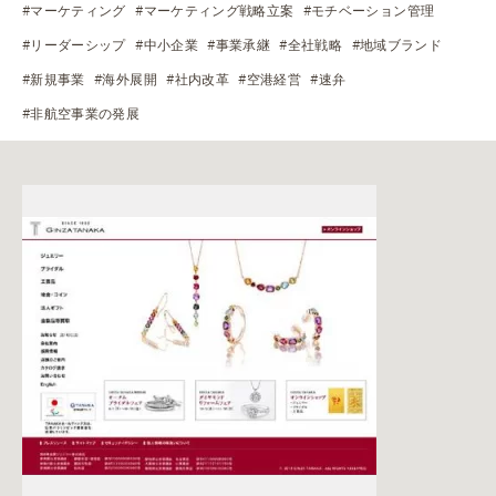
#マーケティング
#マーケティング戦略立案
#モチベーション管理
#リーダーシップ
#中小企業
#事業承継
#全社戦略
#地域ブランド
#新規事業
#海外展開
#社内改革
#空港経営
#速弁
#非航空事業の発展