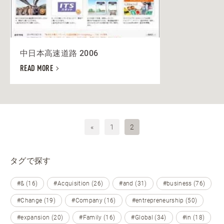
中日本高速道路 2006
READ MORE
«
1
2
タグで探す
#& (16)
#Acquisition (26)
#and (31)
#business (76)
#Change (19)
#Company (16)
#entrepreneurship (50)
#expansion (20)
#Family (16)
#Global (34)
#in (18)